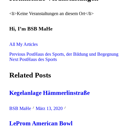
<li>Keine Veranstaltungen an diesem Ort</li>
Hi, I’m
BSB MaHe
All My Articles
Previous Post
Haus des Sports, der Bildung und Begegnung
<span
Next Post
Haus des Sports
class="nav-
Related Posts
subtitle
screen-
Kegelanlage Hämmerlinstraße
reader-
BSB MaHe
März 13, 2020
text">Page</span>
LeProm American Bowl